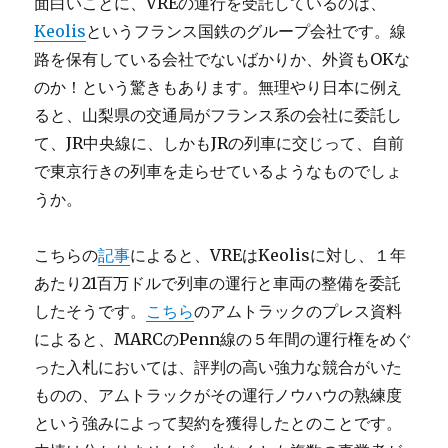
面白いことに、VREの運行を受託しているのは、
Keolis
というフランス国鉄のグループ会社です。線
路を保有している会社でないばかりか、外資もOKな
のか！という驚きもあります。無理やり日本に例え
ると、山梨県の交通局がフランス系の会社に委託し
て、JR中央線に、しかもJRの列車に交じって、自前
で東京行きの列車を走らせているようなものでしょ
うか。
こちらの
記事
によると、VREはKeolisに対し、１年
あたり21百万ドルで列車の運行と車両の整備を委託
したそうです。
こちら
のアムトラックのプレス資料
によると、MARCのPenn線の５年間の運行権をめぐ
った入札においては、評判の高い強力な競合がいた
ものの、アムトラックがその運行ノウハウの熟練度
という強みによって契約を獲得したとのことです。