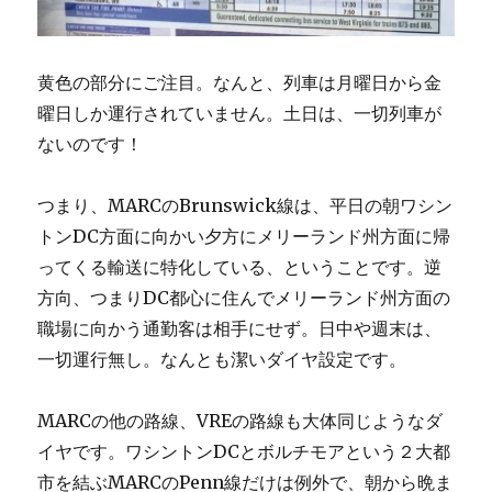
黄色の部分にご注目。なんと、列車は月曜日から金
曜日しか運行されていません。土日は、一切列車が
ないのです！
つまり、MARCのBrunswick線は、平日の朝ワシン
トンDC方面に向かい夕方にメリーランド州方面に帰
ってくる輸送に特化している、ということです。逆
方向、つまりDC都心に住んでメリーランド州方面の
職場に向かう通勤客は相手にせず。日中や週末は、
一切運行無し。なんとも潔いダイヤ設定です。
MARCの他の路線、VREの路線も大体同じようなダ
イヤです。ワシントンDCとボルチモアという２大都
市を結ぶMARCのPenn線だけは例外で、朝から晩ま