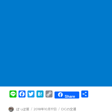
L
F
T
H
C
共
Share
i
a
w
a
o
有
n
c
i
t
p
投
投
カ
ぽっぽ屋
2018年10月17日
DCの交通