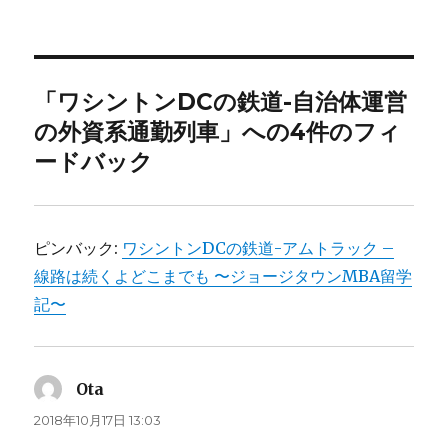
稿
稿
テ
e
e
t
e
y
者
日:
ゴ
b
t
n
L
リ
o
e
a
i
ー
o
r
n
「ワシントンDCの鉄道-自治体運営
k
k
の外資系通勤列車」への4件のフィ
ードバック
ピンバック:
ワシントンDCの鉄道-アムトラック –
線路は続くよどこまでも 〜ジョージタウンMBA留学
記〜
Ota
よ
り:
2018年10月17日 13:03