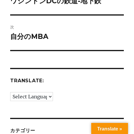
ワシントンDCの鉄道-地下鉄
前
の
ナ
投
ビ
稿:
次
ゲ
自分のMBA
次
の
ー
投
シ
稿:
ョ
TRANSLATE:
ン
Translate »
カテゴリー